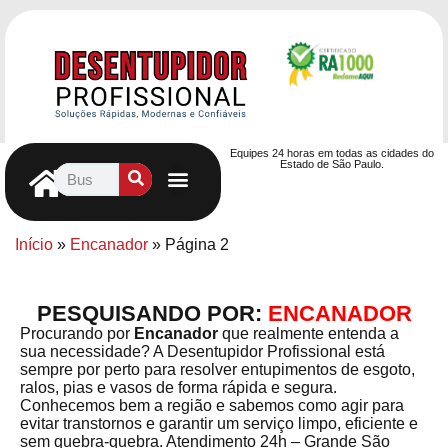
Equipes 24 horas em todas as cidades do
Estado de São Paulo.
Controle de Pragas
Caça Vazamentos
Serviços Hidráulicos
Contrato de desentupimento
Seja nosso Parceiro
Entre em contato
Início
»
Encanador
»
Página 2
PESQUISANDO POR:
ENCANADOR
Procurando por
Encanador
que realmente entenda a
sua necessidade? A Desentupidor Profissional está
sempre por perto para resolver entupimentos de esgoto,
ralos, pias e vasos de forma rápida e segura.
Conhecemos bem a região e sabemos como agir para
evitar transtornos e garantir um serviço limpo, eficiente e
sem quebra-quebra. Atendimento 24h – Grande São