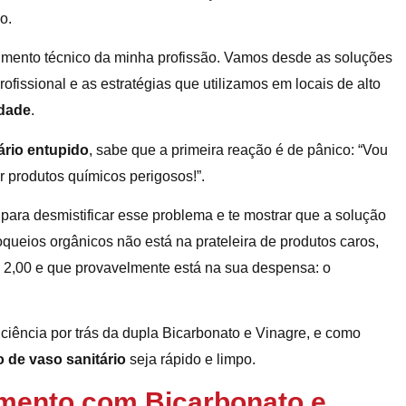
o.
cimento técnico da minha profissão. Vamos desde as soluções
ofissional e as estratégias que utilizamos em locais de alto
ldade
.
ário entupido
, sabe que a primeira reação é de pânico: “Vou
r produtos químicos perigosos!”.
i para desmistificar esse problema e te mostrar que a solução
oqueios orgânicos não está na prateleira de produtos caros,
2,00 e que provavelmente está na sua despensa: o
 ciência por trás da dupla Bicarbonato e Vinagre, e como
 de vaso sanitário
seja rápido e limpo.
imento com Bicarbonato e