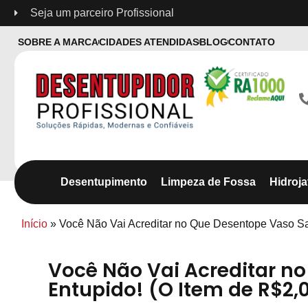
Seja um parceiro Profissional
SOBRE A MARCA
CIDADES ATENDIDAS
BLOG
CONTATO
Desentupimento
Limpeza de Fossa
Hidroj
Início
»
Você Não Vai Acreditar no Que Desentope Vaso Sa
Você Não Vai Acreditar n
Entupido! (O Item de R$2,