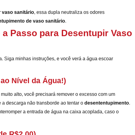
 vaso sanitário
, essa dupla neutraliza os odores
tupimento de vaso sanitário
.
so a Passo para Desentupir Vaso
a. Siga minhas instruções, e você verá a água escoar
ao Nível da Água!)
r muito alto, você precisará remover o excesso com um
 a descarga não transborde ao tentar o
desententupimento
.
nterromper a entrada de água na caixa acoplada, caso o
de R$2,00)