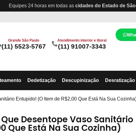
Equipes 24 horas em todas as
cidades do Estado de São
Wha
Grande São Paulo
Atendimento interior e litoral
(11) 5523-5767
(11) 91007-3343
ateamento
Dedetização
Descupinização
Desratização
nitário Entupido! (O Item de R$2,00 Que Está Na Sua Cozinha
o Que Desentope Vaso Sanitário
00 Que Está Na Sua Cozinha)