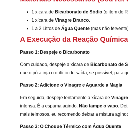
1 xícara de
Bicarbonato de Sódio
(o item de R
1 xícara de
Vinagre Branco
.
1 a 2 Litros de
Água Quente
(mas não fervente)
A Execução da Reação Química
Passo 1: Despeje o Bicarbonato
Com cuidado, despeje a xícara de
Bicarbonato de 
que o pó atinja o orifício de saída, se possível, para 
Passo 2: Adicione o Vinagre e Aguarde a Magia
Em seguida, despeje lentamente a xícara de
Vinagr
intensa. É a espuma agindo.
Não tampe o vaso.
Deix
mais teimosos, eu recomendo deixar a mistura agind
Passo 3: O Choque Térmico com Água Quente