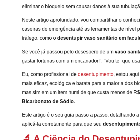
eliminar o bloqueio sem causar danos à sua tubulaçã
Neste artigo aprofundado, vou compartilhar o conhe
caseiras de emergência até as ferramentas de nível pr
tráfego, como o
desentupir vaso sanitário em facu
Se você já passou pelo desespero de um
vaso sanit
gastar fortunas com um encanador!”, “Vou ter que usa
Eu, como profissional de
desentupimento
, estou aqu
mais eficaz, ecológica e barata para a maioria dos bl
mas sim em um item humilde que custa menos de R$ 
Bicarbonato de Sódio
.
Este artigo é o seu guia passo a passo, detalhando a
aplicá-la corretamente para que seu
desentupimento
🔬 A Ciência do Desentup