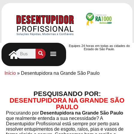
Equipes 24 horas em todas as cidades do
Estado de São Paulo.
Controle de Pragas
Caça Vazamentos
Serviços Hidráulicos
Contrato de desentupimento
Seja nosso Parceiro
Entre em contato
Início
»
Desentupidora na Grande São Paulo
PESQUISANDO POR:
DESENTUPIDORA NA GRANDE SÃO
PAULO
Procurando por
Desentupidora na Grande São Paulo
que realmente entenda a sua necessidade? A
Desentupidor Profissional está sempre por perto para
resolver entupimentos de esgoto, ralos, pias e vasos de