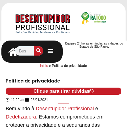
Equipes 24 horas em todas as cidades do
Estado de São Paulo.
Controle de Pragas
Caça Vazamentos
Serviços Hidráulicos
Contrato de desentupimento
Seja nosso Parceiro
Entre em contato
Início
»
Política de privacidade
Política de privacidade
Clique para tirar dúvidas
11:29 am
28/01/2021
Bem-vindo à
Desentupidor Profissional
e
Dedetizadora
. Estamos comprometidos em
proteger a privacidade e a segurança das