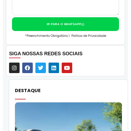
IR PARA O WHATSAPP
*Preenchimento Obrigatório |
Politica de Privacidade
SIGA NOSSAS REDES SOCIAIS
DESTAQUE
O
l
f
q
i