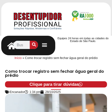
Equipes 24 horas em todas as cidades do
Estado de São Paulo.
Controle de Pragas
Caça Vazamentos
Serviços Hidráulicos
Contrato de desentupimento
Seja nosso Parceiro
Entre em contato
Início
»
Como trocar registro sem fechar água geral do prédio
Como trocar registro sem fechar água geral do
prédio
Clique para tirar dúvidas
Encanador
1:34 pm
28/10/2025