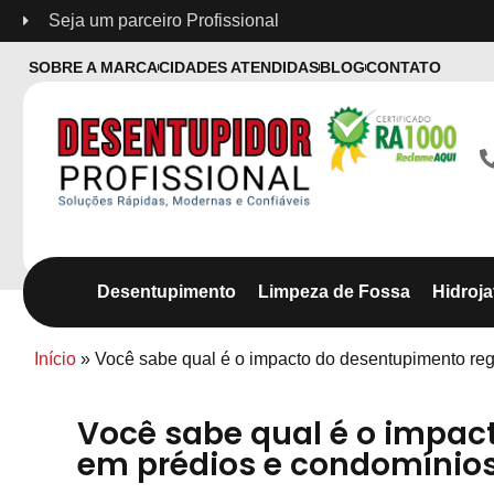
Seja um parceiro Profissional
SOBRE A MARCA
CIDADES ATENDIDAS
BLOG
CONTATO
Desentupimento
Limpeza de Fossa
Hidroj
Início
»
Você sabe qual é o impacto do desentupimento re
Você sabe qual é o impac
em prédios e condomínio