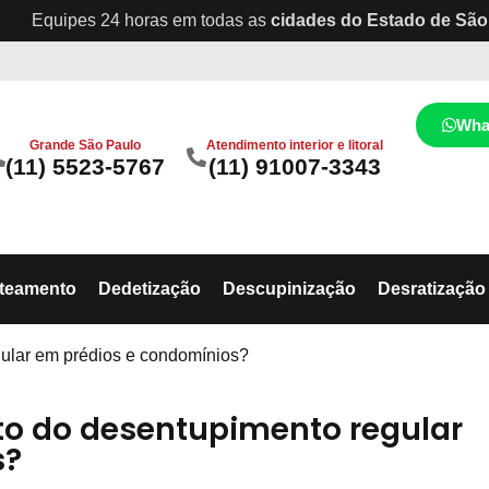
Equipes 24 horas em todas as
cidades do Estado de São
Wha
Grande São Paulo
Atendimento interior e litoral
(11) 5523-5767
(11) 91007-3343
ateamento
Dedetização
Descupinização
Desratização
gular em prédios e condomínios?
to do desentupimento regular
s?