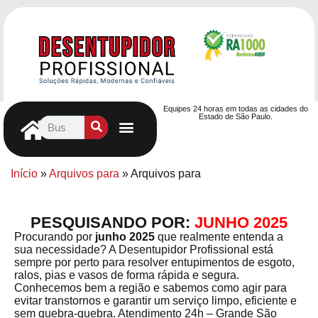
Equipes 24 horas em todas as cidades do
Estado de São Paulo.
Controle de Pragas
Caça Vazamentos
Serviços Hidráulicos
Contrato de desentupimento
Seja nosso Parceiro
Entre em contato
Início
»
Arquivos para
»
Arquivos para
PESQUISANDO POR:
JUNHO 2025
Procurando por
junho 2025
que realmente entenda a
sua necessidade? A Desentupidor Profissional está
sempre por perto para resolver entupimentos de esgoto,
ralos, pias e vasos de forma rápida e segura.
Conhecemos bem a região e sabemos como agir para
evitar transtornos e garantir um serviço limpo, eficiente e
sem quebra-quebra. Atendimento 24h – Grande São