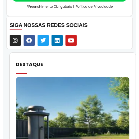
*Preenchimento Obrigatório |
Politica de Privacidade
SIGA NOSSAS REDES SOCIAIS
DESTAQUE
O
l
f
q
i
p
c