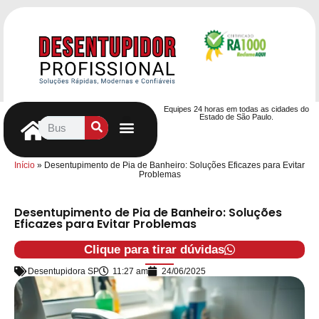
Equipes 24 horas em todas as cidades do
Estado de São Paulo.
Controle de Pragas
Caça Vazamentos
Serviços Hidráulicos
Contrato de desentupimento
Seja nosso Parceiro
Entre em contato
Início
»
Desentupimento de Pia de Banheiro: Soluções Eficazes para Evitar
Problemas
Desentupimento de Pia de Banheiro: Soluções
Eficazes para Evitar Problemas
Clique para tirar dúvidas
Desentupidora SP
11:27 am
24/06/2025