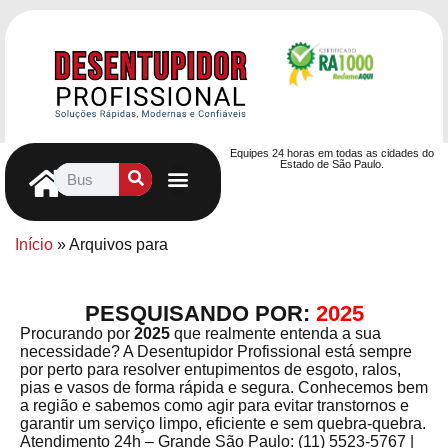
Equipes 24 horas em todas as cidades do
Estado de São Paulo.
Controle de Pragas
Caça Vazamentos
Serviços Hidráulicos
Contrato de desentupimento
Seja nosso Parceiro
Entre em contato
Início
»
Arquivos para
PESQUISANDO POR:
2025
Procurando por
2025
que realmente entenda a sua
necessidade? A Desentupidor Profissional está sempre
por perto para resolver entupimentos de esgoto, ralos,
pias e vasos de forma rápida e segura. Conhecemos bem
a região e sabemos como agir para evitar transtornos e
garantir um serviço limpo, eficiente e sem quebra-quebra.
Atendimento 24h – Grande São Paulo: (11) 5523-5767 |