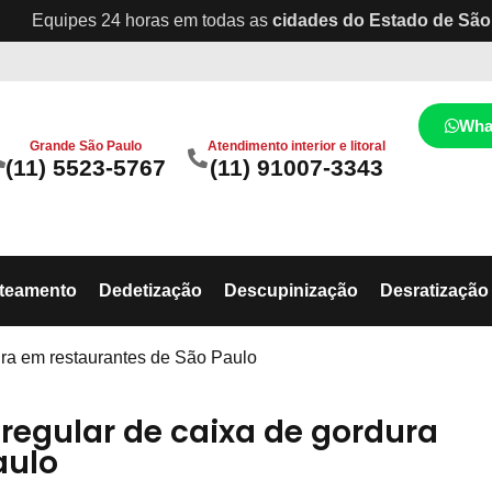
Equipes 24 horas em todas as
cidades do Estado de São
Wha
Grande São Paulo
Atendimento interior e litoral
(11) 5523-5767
(11) 91007-3343
ateamento
Dedetização
Descupinização
Desratização
ura em restaurantes de São Paulo
regular de caixa de gordura
aulo