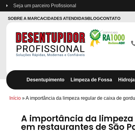
Seja um parceiro Profissional
SOBRE A MARCA
CIDADES ATENDIDAS
BLOG
CONTATO
Desentupimento
Limpeza de Fossa
Hidroj
Início
»
A importância da limpeza regular de caixa de gord
A importância da limpeza 
em restaurantes de São P