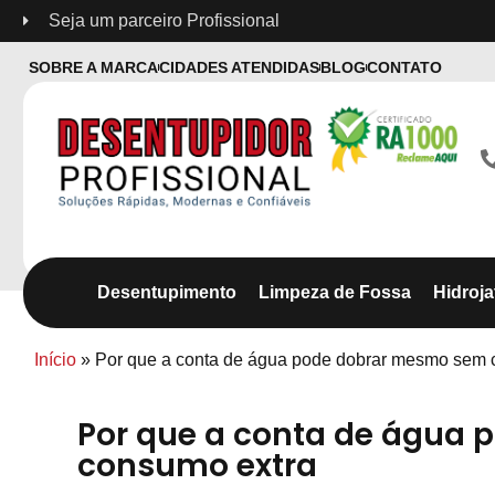
Seja um parceiro Profissional
SOBRE A MARCA
CIDADES ATENDIDAS
BLOG
CONTATO
Desentupimento
Limpeza de Fossa
Hidroj
Início
»
Por que a conta de água pode dobrar mesmo sem 
Por que a conta de água
consumo extra