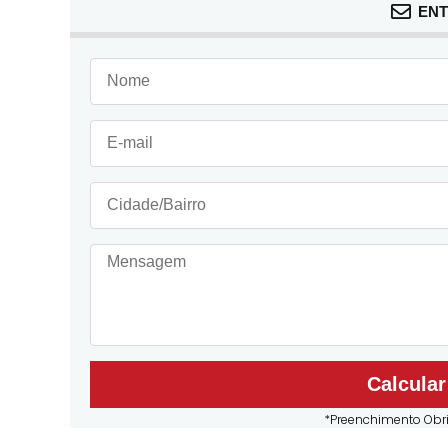
ENT
Calcula
*Preenchimento Obri