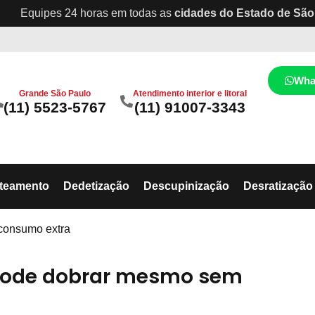
Equipes 24 horas em todas as
cidades do Estado de São
Wha
Grande São Paulo
Atendimento interior e litoral
(11) 5523-5767
(11) 91007-3343
ateamento
Dedetização
Descupinização
Desratização
consumo extra
 pode dobrar mesmo sem