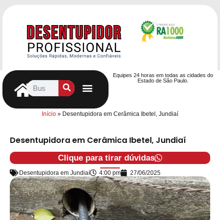
Equipes 24 horas em todas as cidades do
Estado de São Paulo.
Controle de Pragas
Caça Vazamentos
Serviços Hidráulicos
Contrato de desentupimento
Seja nosso Parceiro
Entre em contato
Início
»
Desentupidora em Cerâmica Ibetel, Jundiaí
Desentupidora em Cerâmica Ibetel, Jundiaí
Clique para tirar dúvidas
Desentupidora em Jundiaí
4:00 pm
27/06/2025