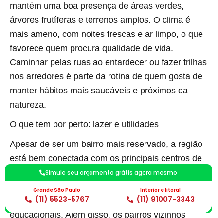
mantém uma boa presença de áreas verdes,
árvores frutíferas e terrenos amplos. O clima é
mais ameno, com noites frescas e ar limpo, o que
favorece quem procura qualidade de vida.
Caminhar pelas ruas ao entardecer ou fazer trilhas
nos arredores é parte da rotina de quem gosta de
manter hábitos mais saudáveis e próximos da
natureza.
O que tem por perto: lazer e utilidades
Apesar de ser um bairro mais reservado, a região
está bem conectada com os principais centros de
comércio e serviços. Em poucos minutos de carro
Simule seu orçamento grátis agora mesmo
é possível chegar a supermercados, centros
Grande São Paulo
Interior e litoral
(11) 5523-5767
(11) 91007-3343
esportivos, clubes, escolas e centros
educacionais. Além disso, os bairros vizinhos