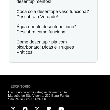
desentupimentos!
Coca cola desentope vaso funciona?
Descubra a Verdade!
Água quente desentope cano?
Descubra como funciona!
Como desentupir pia com
bicarbonato: Dicas e Truques
Práticos
ESCRITÓRIO
Escritório de administração da marca.: Av.
Marquês de São Vicente, 230 Barra Funda,
São Paulo Cep: 01139-000