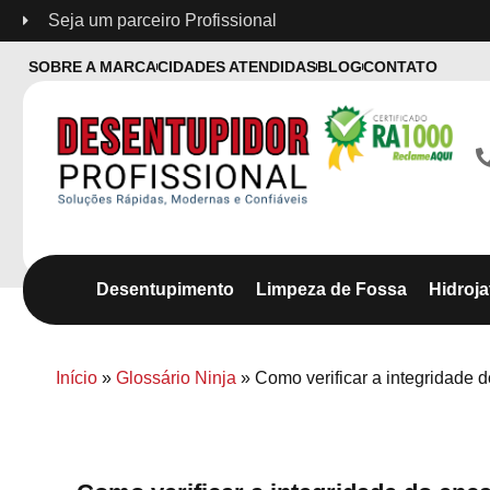
Seja um parceiro Profissional
SOBRE A MARCA
CIDADES ATENDIDAS
BLOG
CONTATO
Desentupimento
Limpeza de Fossa
Hidroj
Início
»
Glossário Ninja
»
Como verificar a integridade