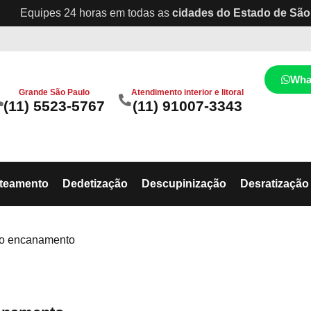
Equipes 24 horas em todas as
cidades do Estado de São
Wha
Grande São Paulo
Atendimento interior e litoral
(11) 5523-5767
(11) 91007-3343
ateamento
Dedetização
Descupinização
Desratização
 do encanamento