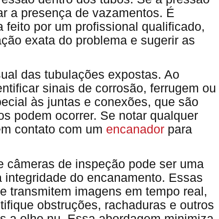
car a presença de vazamentos. É
feito por um profissional qualificado,
zação exata do problema e sugerir as
isual das tubulações expostas. Ao
ntificar sinais de corrosão, ferrugem ou
pecial às juntas e conexões, que são
s podem ocorrer. Se notar qualquer
 em contato com um
encanador
para
de câmeras de inspeção pode ser uma
r a integridade do encanamento. Essas
 e transmitem imagens em tempo real,
ntifique obstruções, rachaduras e outros
is a olho nu. Essa abordagem minimiza