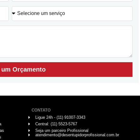
r um Orçamento
CONTATO
Ligue 24h - (11) 91007-3343
a
Central: (11) 5523-5767
das
Seja um parceiro Profissional
atendimento@desentupidorprofissional.com.br
s