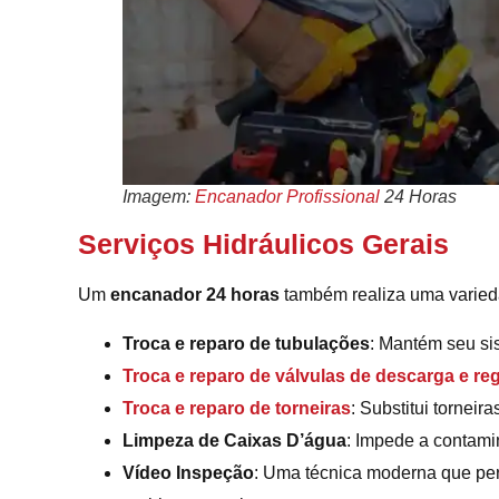
Imagem:
Encanador Profissional
24 Horas
Serviços Hidráulicos Gerais
Um
encanador 24 horas
também realiza uma varie
Troca e reparo de tubulações
: Mantém seu si
Troca e reparo de válvulas de descarga e reg
Troca e reparo de torneiras
: Substitui torneir
Limpeza de Caixas D’água
: Impede a contam
Vídeo Inspeção
: Uma técnica moderna que permi