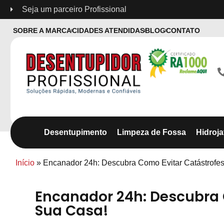
Seja um parceiro Profissional
SOBRE A MARCA
CIDADES ATENDIDAS
BLOG
CONTATO
Desentupimento
Limpeza de Fossa
Hidroj
Início
»
Encanador 24h: Descubra Como Evitar Catástrofe
Encanador 24h: Descubra 
Sua Casa!