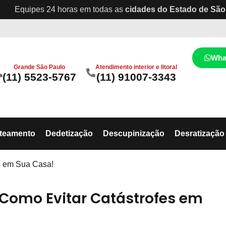
Equipes 24 horas em todas as
cidades do Estado de São
Wha
Grande São Paulo
Atendimento interior e litoral
(11) 5523-5767
(11) 91007-3343
ateamento
Dedetização
Descupinização
Desratização
s em Sua Casa!
Como Evitar Catástrofes em