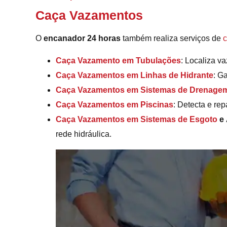
Caça Vazamentos
O
encanador 24 horas
também realiza serviços de
Caça Vazamento em Tubulações
: Localiza v
Caça Vazamentos em Linhas de Hidrante
: G
Caça Vazamentos em Sistemas de Drenage
Caça Vazamentos em Piscinas
: Detecta e re
Caça Vazamentos em Sistemas de Esgoto
e
rede hidráulica.