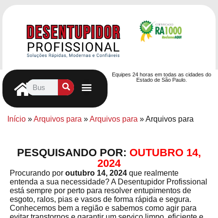
Equipes 24 horas em todas as cidades do
Estado de São Paulo.
Controle de Pragas
Caça Vazamentos
Serviços Hidráulicos
Contrato de desentupimento
Seja nosso Parceiro
Entre em contato
Início
»
Arquivos para
»
Arquivos para
»
Arquivos para
PESQUISANDO POR:
OUTUBRO 14,
2024
Procurando por
outubro 14, 2024
que realmente
entenda a sua necessidade? A Desentupidor Profissional
está sempre por perto para resolver entupimentos de
esgoto, ralos, pias e vasos de forma rápida e segura.
Conhecemos bem a região e sabemos como agir para
evitar transtornos e garantir um serviço limpo, eficiente e