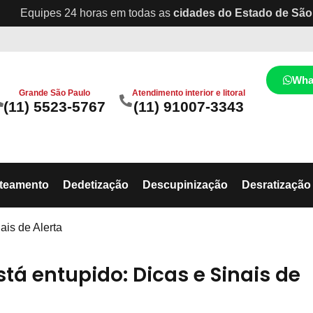
Equipes 24 horas em todas as
cidades do Estado de São
Wha
Grande São Paulo
Atendimento interior e litoral
(11) 5523-5767
(11) 91007-3343
ateamento
Dedetização
Descupinização
Desratização
ais de Alerta
tá entupido: Dicas e Sinais de