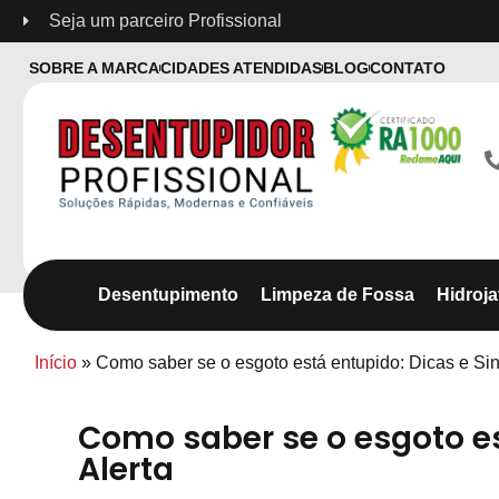
Seja um parceiro Profissional
SOBRE A MARCA
CIDADES ATENDIDAS
BLOG
CONTATO
Desentupimento
Limpeza de Fossa
Hidroj
Início
»
Como saber se o esgoto está entupido: Dicas e Sin
Como saber se o esgoto es
Alerta