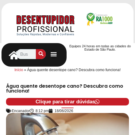
Equipes 24 horas em todas as cidades do
Estado de São Paulo.
Controle de Pragas
Caça Vazamentos
Serviços Hidráulicos
Contrato de desentupimento
Seja nosso Parceiro
Entre em contato
Início
»
Água quente desentope cano? Descubra como funciona!
Água quente desentope cano? Descubra como
funciona!
Clique para tirar dúvidas
Encanador
8:12 pm
18/06/2026