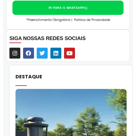
IR PARA O WHATSAPP
*Preenchimento Obrigatório |
Politica de Privacidade
SIGA NOSSAS REDES SOCIAIS
DESTAQUE
O
l
f
q
i
p
c