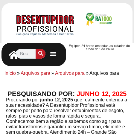
Equipes 24 horas em todas as cidades do
Estado de São Paulo.
Controle de Pragas
Caça Vazamentos
Serviços Hidráulicos
Contrato de desentupimento
Seja nosso Parceiro
Entre em contato
Início
»
Arquivos para
»
Arquivos para
»
Arquivos para
PESQUISANDO POR:
JUNHO 12, 2025
Procurando por
junho 12, 2025
que realmente entenda a
sua necessidade? A Desentupidor Profissional está
sempre por perto para resolver entupimentos de esgoto,
ralos, pias e vasos de forma rápida e segura.
Conhecemos bem a região e sabemos como agir para
evitar transtornos e garantir um serviço limpo, eficiente e
sem quebra-quebra. Atendimento 24h – Grande São