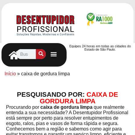
Equipes 24 horas em todas as cidades do
Estado de São Paulo.
Controle de Pragas
Caça Vazamentos
Serviços Hidráulicos
Contrato de desentupimento
Seja nosso Parceiro
Entre em contato
Início
»
caixa de gordura limpa
PESQUISANDO POR:
CAIXA DE
GORDURA LIMPA
Procurando por
caixa de gordura limpa
que realmente
entenda a sua necessidade? A Desentupidor Profissional
está sempre por perto para resolver entupimentos de
esgoto, ralos, pias e vasos de forma rápida e segura.
Conhecemos bem a região e sabemos como agir para
evitar transtornos e garantir um serviço limpo, eficiente e