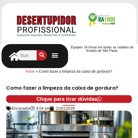
Equipes 24 horas em todas as cidades do
Estado de São Paulo.
Controle de Pragas
Caça Vazamentos
Serviços Hidráulicos
Contrato de desentupimento
Seja nosso Parceiro
Entre em contato
Início
»
Como fazer a limpeza da caixa de gordura?
Como fazer a limpeza da caixa de gordura?
Clique para tirar dúvidas
Encanador
8:04 am
21/01/2026