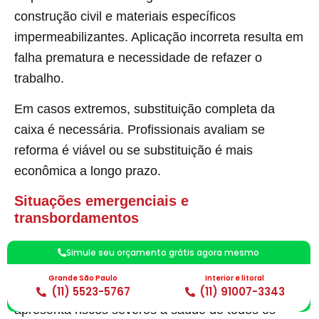
construção civil e materiais específicos
impermeabilizantes. Aplicação incorreta resulta em
falha prematura e necessidade de refazer o
trabalho.
Em casos extremos, substituição completa da
caixa é necessária. Profissionais avaliam se
reforma é viável ou se substituição é mais
econômica a longo prazo.
Situações emergenciais e
transbordamentos
Quando a caixa transborda ou existe backup de
Simule seu orçamento grátis agora mesmo
esgoto para dentro do imóvel, trata-se de
Grande São Paulo
Interior e litoral
emergência sanitária. Exposição a esgoto bruto
(11) 5523-5767
(11) 91007-3343
apresenta riscos severos à saúde de todos os