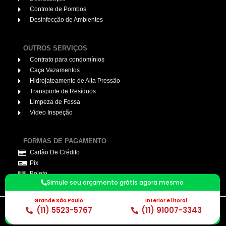
Controle de Pombos
Desinfecção de Ambientes
OUTROS SERVIÇOS
Contrato para condomínios
Caça Vazamentos
Hidrojateamento de Alta Pressão
Transporte de Resíduos
Limpeza de Fossa
Vídeo Inspeção
FORMAS DE PAGAMENTO
Cartão De Crédito
Pix
Boleto
Simule seu orçamento grátis agora mesmo
Grande São Paulo
Interior e litoral
(11) 5523-5767
(11) 91007-3343
© 2026. Desentupidor Profissional. todos os direitos reservados.