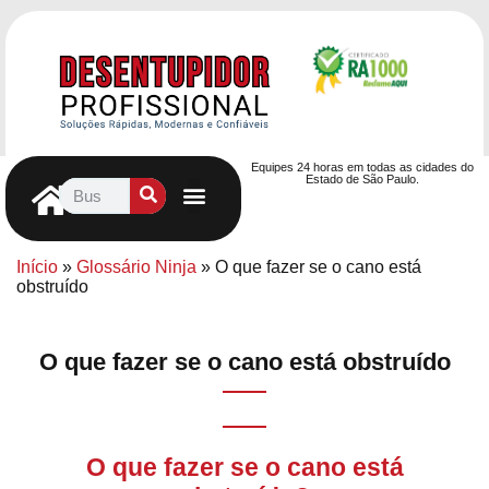
Equipes 24 horas em todas as cidades do
Estado de São Paulo.
Controle de Pragas
Caça Vazamentos
Serviços Hidráulicos
Contrato de desentupimento
Seja nosso Parceiro
Entre em contato
Início
»
Glossário Ninja
»
O que fazer se o cano está
obstruído
O que fazer se o cano está obstruído
O que fazer se o cano está