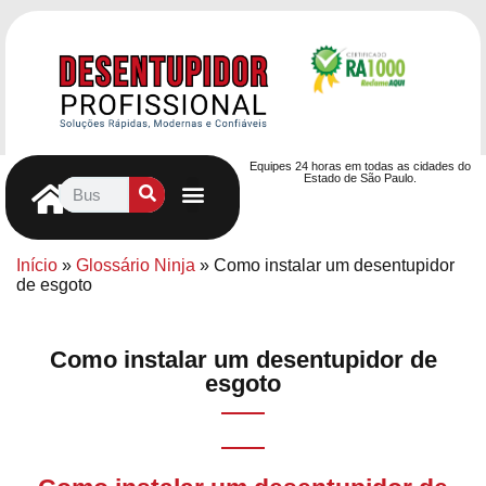
Equipes 24 horas em todas as cidades do
Estado de São Paulo.
Controle de Pragas
Caça Vazamentos
Serviços Hidráulicos
Contrato de desentupimento
Seja nosso Parceiro
Entre em contato
Início
»
Glossário Ninja
»
Como instalar um desentupidor
de esgoto
Como instalar um desentupidor de
esgoto