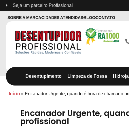
Seja um parceiro Profissional
SOBRE A MARCA
CIDADES ATENDIDAS
BLOG
CONTATO
Desentupimento
Limpeza de Fossa
Hidroj
Início
»
Encanador Urgente, quando é hora de chamar o pro
Encanador Urgente, quand
profissional