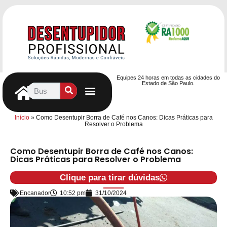
Equipes 24 horas em todas as cidades do
Estado de São Paulo.
Controle de Pragas
Caça Vazamentos
Serviços Hidráulicos
Contrato de desentupimento
Seja nosso Parceiro
Entre em contato
Início
»
Como Desentupir Borra de Café nos Canos: Dicas Práticas para
Resolver o Problema
Como Desentupir Borra de Café nos Canos:
Dicas Práticas para Resolver o Problema
Clique para tirar dúvidas
Encanador
10:52 pm
31/10/2024