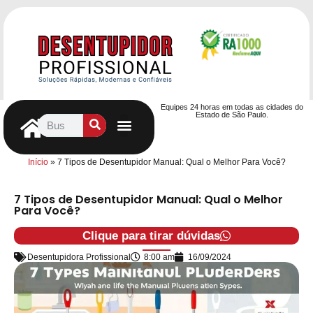
Equipes 24 horas em todas as cidades do
Estado de São Paulo.
Controle de Pragas
Caça Vazamentos
Serviços Hidráulicos
Contrato de desentupimento
Seja nosso Parceiro
Entre em contato
Início
»
7 Tipos de Desentupidor Manual: Qual o Melhor Para Você?
7 Tipos de Desentupidor Manual: Qual o Melhor
Para Você?
Clique para tirar dúvidas
Desentupidora Profissional
8:00 am
16/09/2024