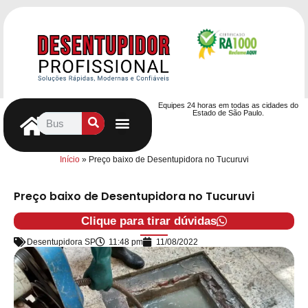
Equipes 24 horas em todas as cidades do
Estado de São Paulo.
Controle de Pragas
Caça Vazamentos
Serviços Hidráulicos
Contrato de desentupimento
Seja nosso Parceiro
Entre em contato
Início
»
Preço baixo de Desentupidora no Tucuruvi
Preço baixo de Desentupidora no Tucuruvi
Clique para tirar dúvidas
Desentupidora SP
11:48 pm
11/08/2022