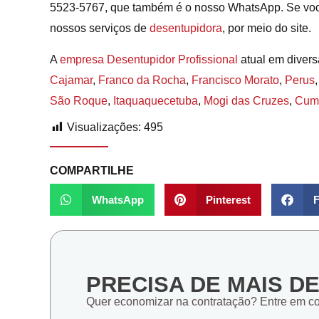
5523-5767, que também é o nosso WhatsApp. Se você
nossos serviços de
desentupidora
, por meio do site.
A
empresa Desentupidor Profissional
atual em diver
Cajamar
,
Franco da Rocha
,
Francisco Morato
,
Perus
São Roque
,
Itaquaquecetuba
,
Mogi das Cruzes
,
Cum
Visualizações:
495
COMPARTILHE
WhatsApp
Pinterest
F
PRECISA DE MAIS D
Quer economizar na contratação? Entre em c