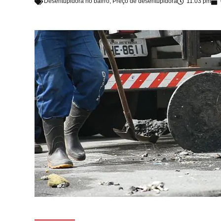
Desentupidora no bairro
,
Preço de desentupidora
11:03 pm