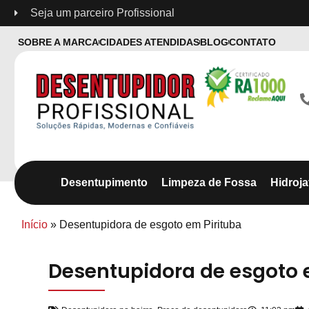
Seja um parceiro Profissional
SOBRE A MARCA
CIDADES ATENDIDAS
BLOG
CONTATO
Desentupimento
Limpeza de Fossa
Hidroj
Início
»
Desentupidora de esgoto em Pirituba
Desentupidora de esgoto 