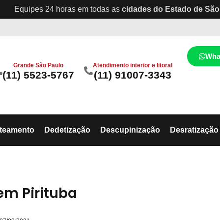
Equipes 24 horas em todas as
cidades do Estado de São
Wha
Grande São Paulo
Atendimento interior e litoral
(11) 5523-5767
(11) 91007-3343
ateamento
Dedetização
Descupinização
Desratização
em Pirituba