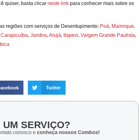
 quiser, basta clicar
neste link
para conhecer mais sobre os
sas regiões com serviços de Desentupimento:
Poá
,
Mairinque
,
,
Carapicuíba
,
Jandira
,
Arujá
,
Itapevi
,
Vargem Grande Paulista
,
bica
acebook
Twitter
E UM SERVIÇO?
ontato conosco e
conheça nossos Combos!