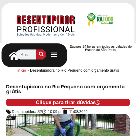
Equipes 24 horas em todas as cidades do
Estado de São Paulo.
Controle de Pragas
Caça Vazamentos
Serviços Hidráulicos
Contrato de desentupimento
Seja nosso Parceiro
Entre em contato
Início
»
Desentupidora no Rio Pequeno com orçamento grátis
Desentupidora no Rio Pequeno com orçamento
grátis
Clique para tirar dúvidas
Desentupidora SP
10:09 pm
11/08/2022