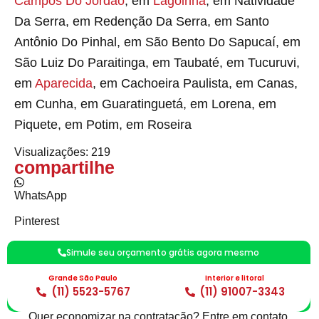
Campos Do Jordão
, em
Lagoinha
, em Natividade
Da Serra, em Redenção Da Serra, em Santo
Antônio Do Pinhal, em São Bento Do Sapucaí, em
São Luiz Do Paraitinga, em Taubaté, em Tucuruvi,
em
Aparecida
, em Cachoeira Paulista, em Canas,
em Cunha, em Guaratinguetá, em Lorena, em
Piquete, em Potim, em Roseira
Visualizações:
219
compartilhe
WhatsApp
Pinterest
Facebook
Simule seu orçamento grátis agora mesmo
Twitter
Grande São Paulo
Interior e litoral
(11) 5523-5767
(11) 91007-3343
Precisa de mais de um serviço?
Quer economizar na contratação? Entre em contato