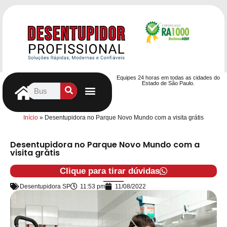
Equipes 24 horas em todas as cidades do
Estado de São Paulo.
Controle de Pragas
Caça Vazamentos
Serviços Hidráulicos
Contrato de desentupimento
Seja nosso Parceiro
Entre em contato
Início
»
Desentupidora no Parque Novo Mundo com a visita grátis
Desentupidora no Parque Novo Mundo com a
visita grátis
Clique para tirar dúvidas
Desentupidora SP
11:53 pm
11/08/2022