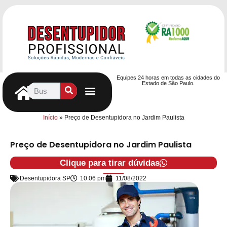
Equipes 24 horas em todas as cidades do
Estado de São Paulo.
Controle de Pragas
Caça Vazamentos
Serviços Hidráulicos
Contrato de desentupimento
Seja nosso Parceiro
Entre em contato
Início
»
Preço de Desentupidora no Jardim Paulista
Preço de Desentupidora no Jardim Paulista
Clique para tirar dúvidas
Desentupidora SP
10:06 pm
11/08/2022