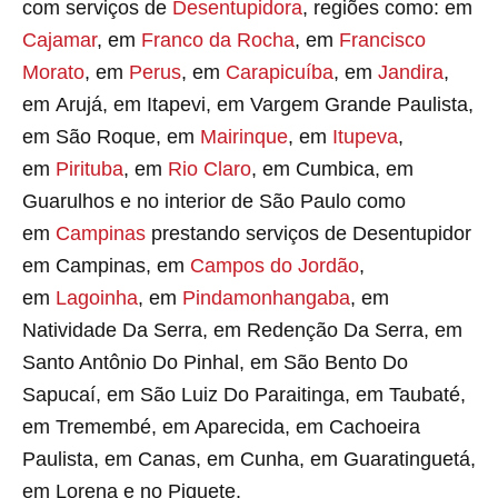
com serviços de
Desentupidora
, regiões como: em
Cajamar
, em
Franco da Rocha
, em
Francisco
Morato
, em
Perus
, em
Carapicuíba
, em
Jandira
,
em Arujá, em Itapevi, em Vargem Grande Paulista,
em São Roque, em
Mairinque
, em
Itupeva
,
em
Pirituba
, em
Rio Claro
, em Cumbica, em
Guarulhos e no interior de São Paulo como
em
Campinas
prestando serviços de Desentupidor
em Campinas, em
Campos do Jordão
,
em
Lagoinha
, em
Pindamonhangaba
, em
Natividade Da Serra, em Redenção Da Serra, em
Santo Antônio Do Pinhal, em São Bento Do
Sapucaí, em São Luiz Do Paraitinga, em Taubaté,
em Tremembé, em Aparecida, em Cachoeira
Paulista, em Canas, em Cunha, em Guaratinguetá,
em Lorena e no Piquete.