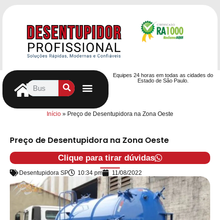
Equipes 24 horas em todas as cidades do
Estado de São Paulo.
Controle de Pragas
Caça Vazamentos
Serviços Hidráulicos
Contrato de desentupimento
Seja nosso Parceiro
Entre em contato
Início
»
Preço de Desentupidora na Zona Oeste
Preço de Desentupidora na Zona Oeste
Clique para tirar dúvidas
Desentupidora SP
10:34 pm
11/08/2022