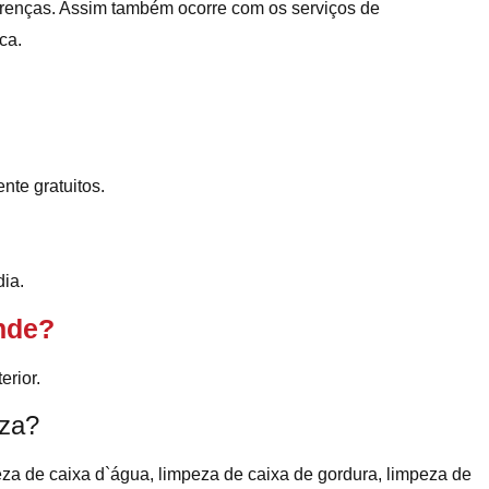
erenças. Assim também ocorre com os serviços de
ca.
ente gratuitos.
ia.
nde?
rior.
iza?
eza de caixa d`água, limpeza de caixa de gordura, limpeza de