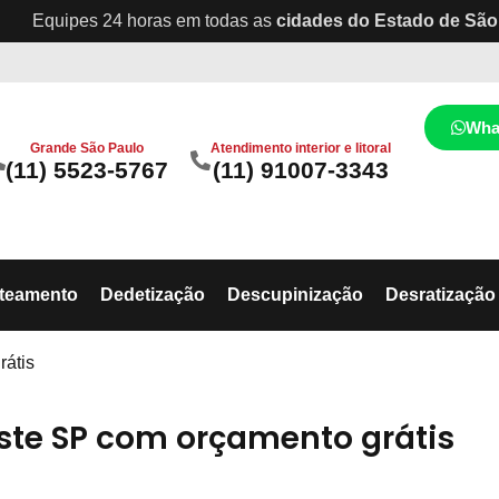
Equipes 24 horas em todas as
cidades do Estado de São
Wha
Grande São Paulo
Atendimento interior e litoral
(11) 5523-5767
(11) 91007-3343
ateamento
Dedetização
Descupinização
Desratização
rátis
ste SP com orçamento grátis