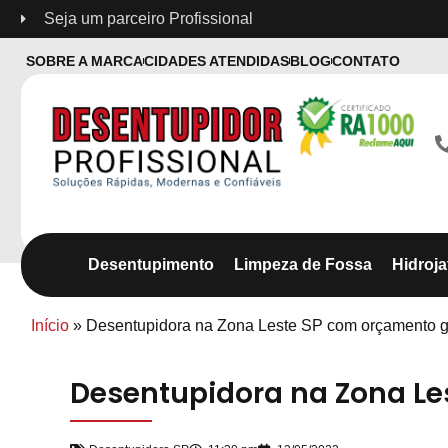
Seja um parceiro Profissional
SOBRE A MARCA
CIDADES ATENDIDAS
BLOG
CONTATO
Desentupimento
Limpeza de Fossa
Hidroj
Início
»
Desentupidora na Zona Leste SP com orçamento g
Desentupidora na Zona Le