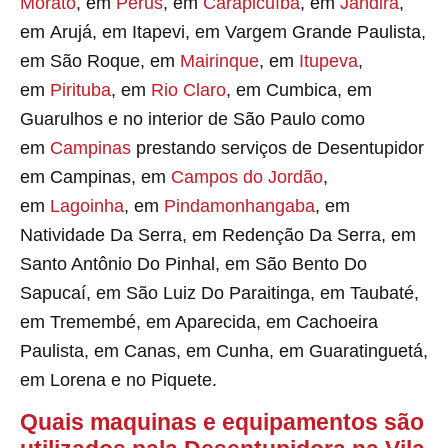
Morato
, em
Perus
, em
Carapicuíba
, em
Jandira
,
em Arujá, em Itapevi, em Vargem Grande Paulista,
em São Roque, em
Mairinque
, em
Itupeva
,
em
Pirituba
, em
Rio Claro
, em Cumbica, em
Guarulhos e no interior de São Paulo como
em
Campinas
prestando serviços de Desentupidor
em Campinas, em
Campos do Jordão
,
em
Lagoinha
, em
Pindamonhangaba
, em
Natividade Da Serra, em Redenção Da Serra, em
Santo Antônio Do Pinhal, em São Bento Do
Sapucaí, em São Luiz Do Paraitinga, em Taubaté,
em Tremembé, em Aparecida, em Cachoeira
Paulista, em Canas, em Cunha, em Guaratinguetá,
em Lorena e no Piquete.
Quais maquinas e equipamentos são