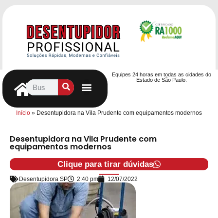
Equipes 24 horas em todas as cidades do
Estado de São Paulo.
Controle de Pragas
Caça Vazamentos
Serviços Hidráulicos
Contrato de desentupimento
Seja nosso Parceiro
Entre em contato
Início
»
Desentupidora na Vila Prudente com equipamentos modernos
Desentupidora na Vila Prudente com
equipamentos modernos
Clique para tirar dúvidas
Desentupidora SP
2:40 pm
12/07/2022