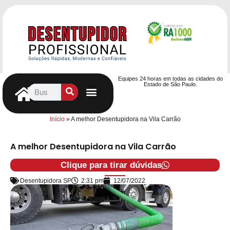
Equipes 24 horas em todas as cidades do
Estado de São Paulo.
Controle de Pragas
Caça Vazamentos
Serviços Hidráulicos
Contrato de desentupimento
Seja nosso Parceiro
Entre em contato
Início
»
A melhor Desentupidora na Vila Carrão
A melhor Desentupidora na Vila Carrão
Clique para tirar dúvidas
Desentupidora SP
2:31 pm
12/07/2022