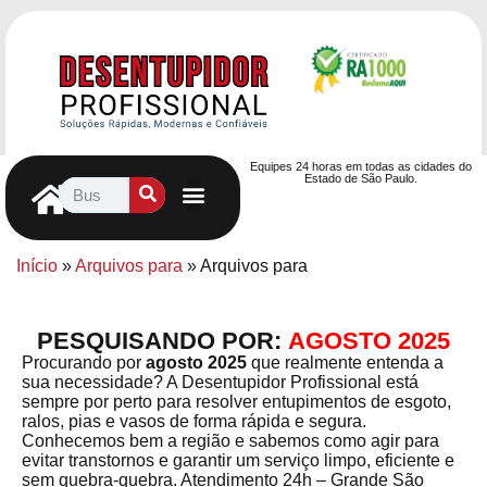
Equipes 24 horas em todas as cidades do
Estado de São Paulo.
Controle de Pragas
Caça Vazamentos
Serviços Hidráulicos
Contrato de desentupimento
Seja nosso Parceiro
Entre em contato
Início
»
Arquivos para
»
Arquivos para
PESQUISANDO POR:
AGOSTO 2025
Procurando por
agosto 2025
que realmente entenda a
sua necessidade? A Desentupidor Profissional está
sempre por perto para resolver entupimentos de esgoto,
ralos, pias e vasos de forma rápida e segura.
Conhecemos bem a região e sabemos como agir para
evitar transtornos e garantir um serviço limpo, eficiente e
sem quebra-quebra. Atendimento 24h – Grande São