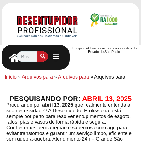
Equipes 24 horas em todas as cidades do
Estado de São Paulo.
Controle de Pragas
Caça Vazamentos
Serviços Hidráulicos
Contrato de desentupimento
Seja nosso Parceiro
Entre em contato
Início
»
Arquivos para
»
Arquivos para
»
Arquivos para
PESQUISANDO POR:
ABRIL 13, 2025
Procurando por
abril 13, 2025
que realmente entenda a
sua necessidade? A Desentupidor Profissional está
sempre por perto para resolver entupimentos de esgoto,
ralos, pias e vasos de forma rápida e segura.
Conhecemos bem a região e sabemos como agir para
evitar transtornos e garantir um serviço limpo, eficiente e
sem quebra-quebra. Atendimento 24h – Grande São