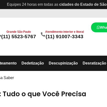
Equipes 24 horas em todas as
cidades do Estado de São
Wha
Grande São Paulo
Atendimento interior e litoral
(11) 5523-5767
(11) 91007-3343
ateamento
Dedetização
Descupinização
Desratização
sa Saber
 Tudo o que Você Precisa