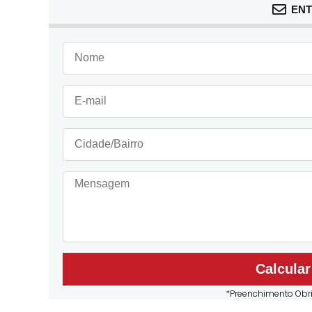
ENT
Calcula
*Preenchimento Obri