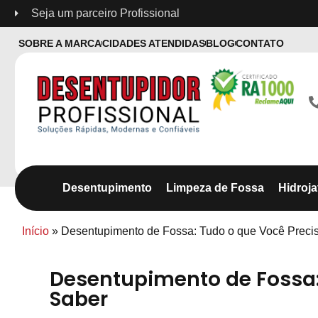
Seja um parceiro Profissional
SOBRE A MARCA
CIDADES ATENDIDAS
BLOG
CONTATO
Desentupimento
Limpeza de Fossa
Hidroj
Início
»
Desentupimento de Fossa: Tudo o que Você Preci
Desentupimento de Fossa:
Saber