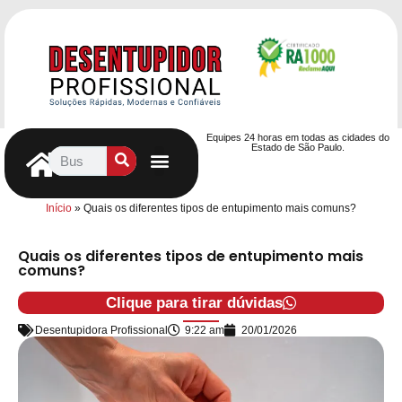
Equipes 24 horas em todas as cidades do
Estado de São Paulo.
Controle de Pragas
Caça Vazamentos
Serviços Hidráulicos
Contrato de desentupimento
Seja nosso Parceiro
Entre em contato
Início
»
Quais os diferentes tipos de entupimento mais comuns?
Quais os diferentes tipos de entupimento mais
comuns?
Clique para tirar dúvidas
Desentupidora Profissional
9:22 am
20/01/2026