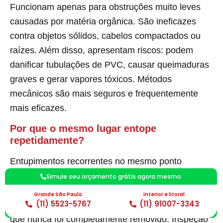
Funcionam apenas para obstruções muito leves
causadas por matéria orgânica. São ineficazes
contra objetos sólidos, cabelos compactados ou
raízes. Além disso, apresentam riscos: podem
danificar tubulações de PVC, causar queimaduras
graves e gerar vapores tóxicos. Métodos
mecânicos são mais seguros e frequentemente
mais eficazes.
Por que o mesmo lugar entope
repetidamente?
Entupimentos recorrentes no mesmo ponto
indicam problema estrutural subjacente. Pode
Simule seu orçamento grátis agora mesmo
haver quebra na tubulação, caimento inadequado
Grande São Paulo
Interior e litoral
(11) 5523-5767
(11) 91007-3343
(inclinação insuficiente), ou acúmulo de resíduos
que nunca foi completamente removido. Inspeção