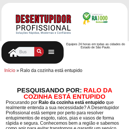
Equipes 24 horas em todas as cidades do
Estado de São Paulo.
Controle de Pragas
Caça Vazamentos
Serviços Hidráulicos
Contrato de desentupimento
Seja nosso Parceiro
Entre em contato
Início
»
Ralo da cozinha está entupido
PESQUISANDO POR:
RALO DA
COZINHA ESTÁ ENTUPIDO
Procurando por
Ralo da cozinha está entupido
que
realmente entenda a sua necessidade? A Desentupidor
Profissional está sempre por perto para resolver
entupimentos de esgoto, ralos, pias e vasos de forma
rápida e segura. Conhecemos bem a região e sabemos
como agir para evitar transtornos e garantir um serviço