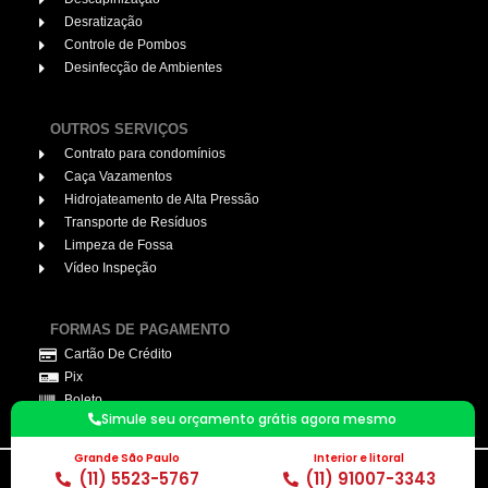
Desratização
Controle de Pombos
Desinfecção de Ambientes
OUTROS SERVIÇOS
Contrato para condomínios
Caça Vazamentos
Hidrojateamento de Alta Pressão
Transporte de Resíduos
Limpeza de Fossa
Vídeo Inspeção
FORMAS DE PAGAMENTO
Cartão De Crédito
Pix
Boleto
Simule seu orçamento grátis agora mesmo
Grande São Paulo
Interior e litoral
(11) 5523-5767
(11) 91007-3343