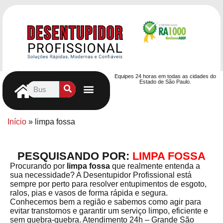
Equipes 24 horas em todas as cidades do
Estado de São Paulo.
Controle de Pragas
Caça Vazamentos
Serviços Hidráulicos
Contrato de desentupimento
Seja nosso Parceiro
Entre em contato
Início
»
limpa fossa
PESQUISANDO POR:
LIMPA FOSSA
Procurando por
limpa fossa
que realmente entenda a
sua necessidade? A Desentupidor Profissional está
sempre por perto para resolver entupimentos de esgoto,
ralos, pias e vasos de forma rápida e segura.
Conhecemos bem a região e sabemos como agir para
evitar transtornos e garantir um serviço limpo, eficiente e
sem quebra-quebra. Atendimento 24h – Grande São