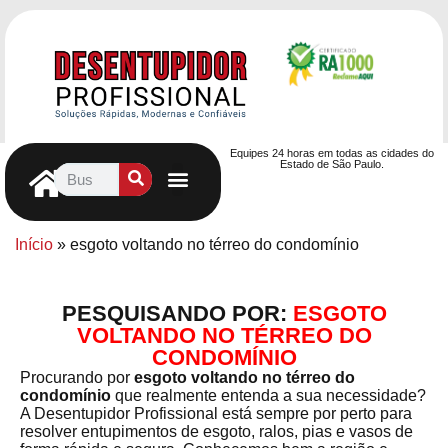
Equipes 24 horas em todas as cidades do
Estado de São Paulo.
Controle de Pragas
Caça Vazamentos
Serviços Hidráulicos
Contrato de desentupimento
Seja nosso Parceiro
Entre em contato
Início
»
esgoto voltando no térreo do condomínio
PESQUISANDO POR:
ESGOTO
VOLTANDO NO TÉRREO DO
CONDOMÍNIO
Procurando por
esgoto voltando no térreo do
condomínio
que realmente entenda a sua necessidade?
A Desentupidor Profissional está sempre por perto para
resolver entupimentos de esgoto, ralos, pias e vasos de