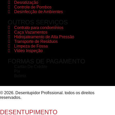
Desratização
Controle de Pombos
Desinfecção de Ambientes
OUTROS SERVIÇOS
Contrato para condomínios
Caça Vazamentos
Hidrojateamento de Alta Pressão
Transporte de Resíduos
Limpeza de Fossa
Vídeo Inspeção
FORMAS DE PAGAMENTO
Cartão De Crédito
Pix
Boleto
© 2026. Desentupidor Profissional. todos os direitos
reservados.
DESENTUPIMENTO