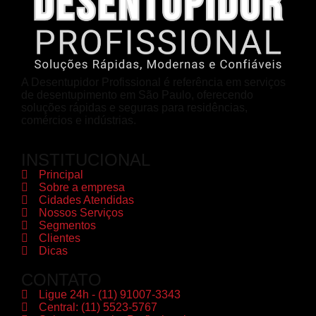
A Desentupidor Profissional é referência em serviços
de desentupimento em São Paulo, oferecendo
soluções rápidas e seguras para residências,
comércios e indústrias.
INSTITUCIONAL
Principal
Sobre a empresa
Cidades Atendidas
Nossos Serviços
Segmentos
Clientes
Dicas
CONTATO
Ligue 24h - (11) 91007-3343
Central: (11) 5523-5767