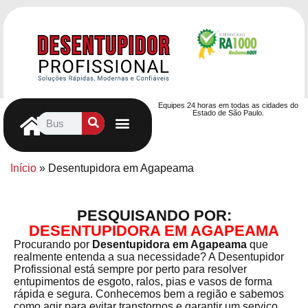
Equipes 24 horas em todas as cidades do
Estado de São Paulo.
Controle de Pragas
Caça Vazamentos
Serviços Hidráulicos
Contrato de desentupimento
Seja nosso Parceiro
Entre em contato
Início
»
Desentupidora em Agapeama
PESQUISANDO POR:
DESENTUPIDORA EM AGAPEAMA
Procurando por
Desentupidora em Agapeama
que
realmente entenda a sua necessidade? A Desentupidor
Profissional está sempre por perto para resolver
entupimentos de esgoto, ralos, pias e vasos de forma
rápida e segura. Conhecemos bem a região e sabemos
como agir para evitar transtornos e garantir um serviço