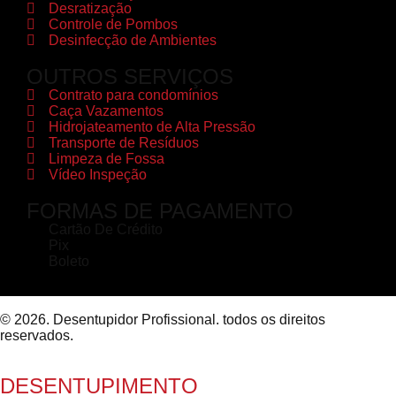
Desratização
Controle de Pombos
Desinfecção de Ambientes
OUTROS SERVIÇOS
Contrato para condomínios
Caça Vazamentos
Hidrojateamento de Alta Pressão
Transporte de Resíduos
Limpeza de Fossa
Vídeo Inspeção
FORMAS DE PAGAMENTO
Cartão De Crédito
Pix
Boleto
© 2026. Desentupidor Profissional. todos os direitos
reservados.
DESENTUPIMENTO