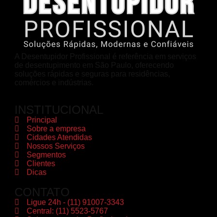
A Desentupidor Profissional é referência em serviços
de desentupimento em São Paulo, oferecendo
soluções rápidas e seguras para residências,
comércios e indústrias.
INSTITUCIONAL
Principal
Sobre a empresa
Cidades Atendidas
Nossos Serviços
Segmentos
Clientes
Dicas
CONTATO
Ligue 24h - (11) 91007-3343
Central: (11) 5523-5767