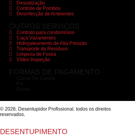
Desratização
Controle de Pombos
Desinfecção de Ambientes
OUTROS SERVIÇOS
Contrato para condomínios
Caça Vazamentos
Hidrojateamento de Alta Pressão
Transporte de Resíduos
Limpeza de Fossa
Vídeo Inspeção
FORMAS DE PAGAMENTO
Cartão De Crédito
Pix
Boleto
© 2026. Desentupidor Profissional. todos os direitos
reservados.
DESENTUPIMENTO