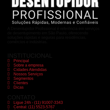
A Desentupidor Profissional é referência em serviços
de desentupimento em São Paulo, oferecendo
soluções rápidas e seguras para residências,
comércios e indústrias.
INSTITUCIONAL
Principal
Sobre a empresa
Cidades Atendidas
Nossos Serviços
Segmentos
Clientes
Dicas
CONTATO
Ligue 24h - (11) 91007-3343
Central: (11) 5523-5767