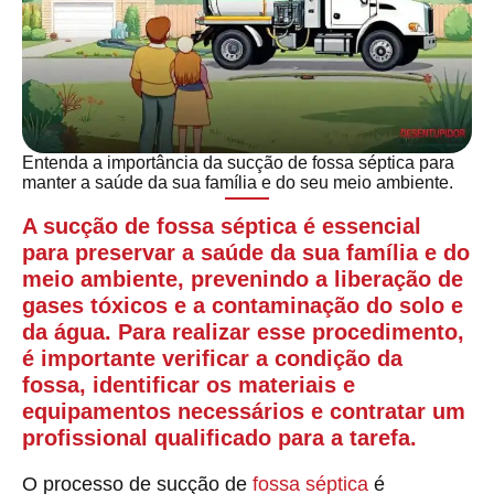
Entenda a importância da sucção de fossa séptica para
manter a saúde da sua família e do seu meio ambiente.
A sucção de fossa séptica é essencial
para preservar a saúde da sua família e do
meio ambiente, prevenindo a liberação de
gases tóxicos e a contaminação do solo e
da água. Para realizar esse procedimento,
é importante verificar a condição da
fossa, identificar os materiais e
equipamentos necessários e contratar um
profissional qualificado para a tarefa.
O processo de sucção de
fossa séptica
é