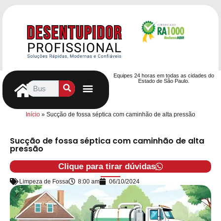
Equipes 24 horas em todas as cidades do
Estado de São Paulo.
Controle de Pragas
Caça Vazamentos
Serviços Hidráulicos
Contrato de desentupimento
Seja nosso Parceiro
Entre em contato
Início
»
Sucção de fossa séptica com caminhão de alta pressão
Sucção de fossa séptica com caminhão de alta
pressão
Clique para tirar dúvidas
Limpeza de Fossa
8:00 am
06/10/2024