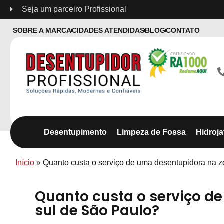
Seja um parceiro Profissional
SOBRE A MARCA
CIDADES ATENDIDAS
BLOG
CONTATO
Desentupimento
Limpeza de Fossa
Hidroj
Início
»
Quanto custa o serviço de uma desentupidora na 
Quanto custa o serviço d
sul de São Paulo?