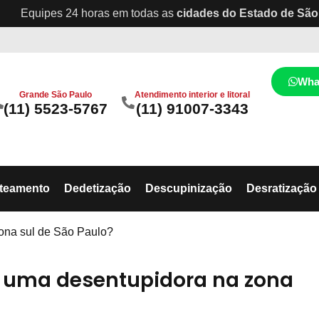
Equipes 24 horas em todas as
cidades do Estado de São
Wha
Grande São Paulo
Atendimento interior e litoral
(11) 5523-5767
(11) 91007-3343
ateamento
Dedetização
Descupinização
Desratização
zona sul de São Paulo?
e uma desentupidora na zona