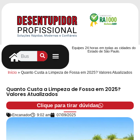
Equipes 24 horas em todas as cidades do
Estado de São Paulo.
Controle de Pragas
Caça Vazamentos
Serviços Hidráulicos
Contrato de desentupimento
Seja nosso Parceiro
Entre em contato
Início
»
Quanto Custa a Limpeza de Fossa em 2025? Valores Atualizados
Quanto Custa a Limpeza de Fossa em 2025?
Valores Atualizados
Clique para tirar dúvidas
Encanador
9:02 am
07/09/2025