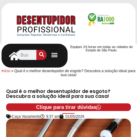
Equipes 24 horas em todas as cidades do
Estado de São Paulo.
Controle de Pragas
Caça Vazamentos
Serviços Hidráulicos
Contrato de desentupimento
Seja nosso Parceiro
Entre em contato
Início
»
Qual é o melhor desentupidor de esgoto? Descubra a solução ideal para
sua casa!
Qual é o melhor desentupidor de esgoto?
Descubra a solução ideal para sua casa!
Clique para tirar dúvidas
Caça Vazamento
9:37 am
01/05/2026