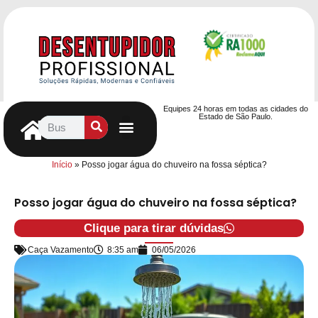
Equipes 24 horas em todas as cidades do
Estado de São Paulo.
Controle de Pragas
Caça Vazamentos
Serviços Hidráulicos
Contrato de desentupimento
Seja nosso Parceiro
Entre em contato
Início
»
Posso jogar água do chuveiro na fossa séptica?
Posso jogar água do chuveiro na fossa séptica?
Clique para tirar dúvidas
Caça Vazamento
8:35 am
06/05/2026