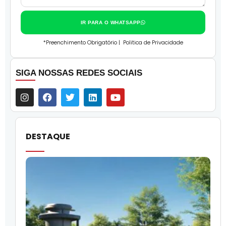
IR PARA O WHATSAPP
*Preenchimento Obrigatório |
Politica de Privacidade
SIGA NOSSAS REDES SOCIAIS
DESTAQUE
O
l
f
q
i
p
c